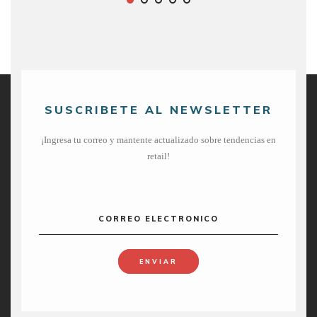
SUSCRIBETE AL NEWSLETTER
¡Ingresa tu correo y mantente actualizado sobre tendencias en
retail!
CORREO ELECTRONICO
ENVIAR
Copyright @ Analítica de Retail.
MKT y Diseño:
HOME
QUIÉNES SOMOS
CONTACTO