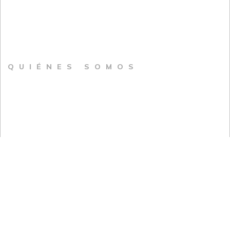
QUIÉNES SOMOS
Analítica de retail que incrementa las
ventas