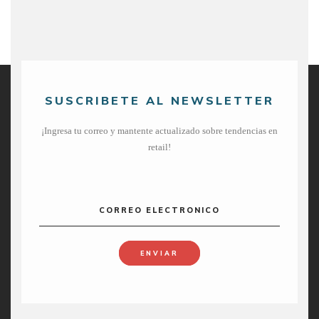
SUSCRIBETE AL NEWSLETTER
¡Ingresa tu correo y mantente actualizado sobre tendencias en
retail!
CORREO ELECTRONICO
ENVIAR
Copyright @ Analítica de Retail.
MKT y Diseño:
HOME
QUIÉNES SOMOS
CONTACTO