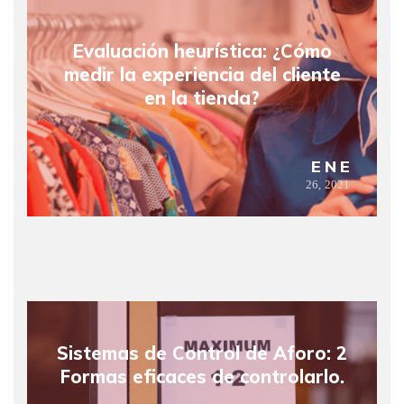
Evaluación heurística: ¿Cómo
medir la experiencia del cliente
en la tienda?
ENE
26,
2021
Sistemas de Control de Aforo: 2
Formas eficaces de controlarlo.