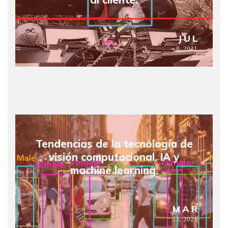
JUL
8,
2021
Tendencias de la tecnología de
visión computacional, IA y
machine learning.
MAR
11,
2021